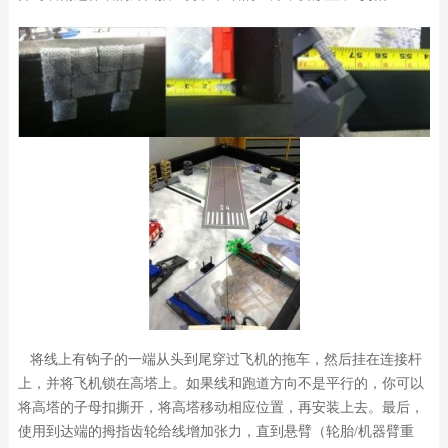
将线上有钩子的一端从头到尾穿过飞机的拖车，然后挂在连接杆
上，并将飞机锁在高塔上。如果线和跑道方向不是平行的，你可以
将高塔的子母扣撕开，将高塔移动相应位置，再安装上去。最后，
使用到达端的拇指齿轮给线增加张力，直到悬臂（轮胎/机器臂重