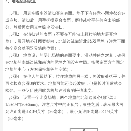
2、场地垫的放置
步骤1：用真空吸尘器清扫赛台表面。垫子下有任意小颗粒都会造
成麻烦。清扫后，用手抚摸赛台表面，磨掉或挫平任何突出的部
分。然后再次用真空吸尘器清扫。
步骤2：在清扫过的表面（不要在可能沾上颗粒的地方展开地
垫），展开地垫让图案朝向，北部边缘靠近北部/双界墙（注意下面
每个赛台草图双界墙的位置）。
步骤3：地垫设计的要比场地的表面要小。滑动并使之对其，确保
在地垫的南部边缘和南边的界墙之间没有空隙。按照东西方向固定
地垫的中心（左右保持相等的空隙）。
步骤4：在他人的帮助下，拉住地垫的另一端，将波痕处抚平，并
再次检查步骤3的要求。地垫可能还会起波痕，但是长时间后就会
松弛。一些队伍使用吹风机加速波痕的松弛速度。
步骤5：设置一个比赛场地，两个地垫的北部边缘必须距离 3-
1/2±1/4”(90±6mm)。注意尺寸中的正负号，凑整之后，表示最大可
允许距离是3又3/4英寸（96毫米），最小允许距离是3又1/4英寸
（83毫米）