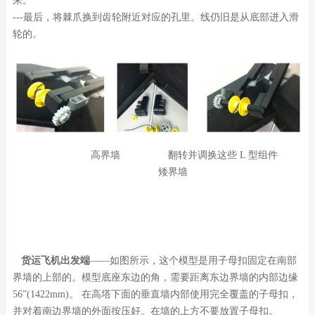
来。
---最后，将棘爪换到齿轮附近对应的孔里。线仍旧是从底部进入滑
轮的。
高界墙 翻转并调换这些 L 型组件
矮界墙
货运飞机出发端
——如图所示，这个模型是用子母扣固定在南部
界墙的上部的。模型底座东边的角，需要距离东边界墙的内部边缘
56”(1422mm)。 在高塔下面的垂直墙内部使用完全覆盖的子母扣，
并对着南边界墙的外面按压好。在墙的上方不要放置子母扣。