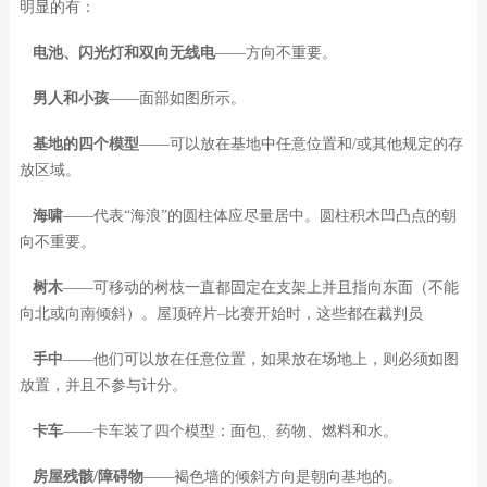
明显的有：
电池、闪光灯和双向无线电
——方向不重要。
男人和小孩
——面部如图所示。
基地的四个模型
——可以放在基地中任意位置和/或其他规定的存
放区域。
海啸
——代表“海浪”的圆柱体应尽量居中。圆柱积木凹凸点的朝
向不重要。
树木
——可移动的树枝一直都固定在支架上并且指向东面（不能
向北或向南倾斜）。屋顶碎片–比赛开始时，这些都在裁判员
手中
——他们可以放在任意位置，如果放在场地上，则必须如图
放置，并且不参与计分。
卡车
——卡车装了四个模型：面包、药物、燃料和水。
房屋残骸/障碍物
——褐色墙的倾斜方向是朝向基地的。