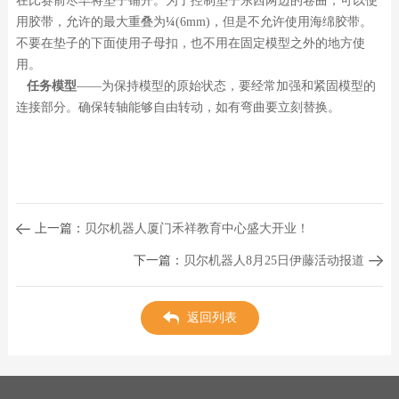
在比赛前尽早将垫子铺开。为了控制垫子东西两边的卷曲，可以使
用胶带，允许的最大重叠为
¼
(6mm)，但是不允许使用海绵胶带。
不要在垫子的下面使用子母扣，也不用在固定模型之外的地方使
用。
任务模型
——为保持模型的原始状态，要经常加强和紧固模型的
连接部分。确保转轴能够自由转动，如有弯曲要立刻替换。
上一篇：
贝尔机器人厦门禾祥教育中心盛大开业！
下一篇：
贝尔机器人8月25日伊藤活动报道
返回列表